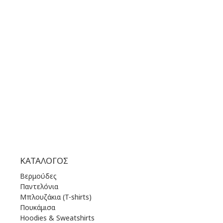
+30 210 36 14 424
ΩΡΑΡΙΟ ΛΕΙΤΟΥΡΓΙΑΣ:
ΔΕΥ | 10.00 πμ - 22.00 μμ
ΤΡΙ | 10.00 πμ - 22.00 μμ
ΤΕΤ | 10.00 πμ - 22.00 μμ
ΠΕΜ | 10.00 πμ - 22.00 μμ
ΠΑΡ | 10.00 πμ - 22.00 μμ
ΣΑΒ | 10.00 πμ - 22.00 μμ
ΚΥΡ | 11.00 πμ - 19.00 μμ
ΚΑΤΆΛΟΓΟΣ
Βερμούδες
Παντελόνια
Μπλουζάκια (T-shirts)
Πουκάμισα
Hoodies & Sweatshirts