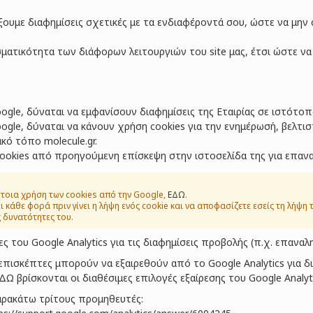
ξουμε διαφημίσεις σχετικές με τα ενδιαφέροντά σου, ώστε να μην
σματικότητα των διάφορων λειτουργιών του site μας, έτσι ώστε ν
gle, δύναται να εμφανίσουν διαφημίσεις της Εταιρίας σε ιστότοπ
ogle, δύναται να κάνουν χρήση cookies για την ενημέρωσή, βελτ
ό τόπο molecule.gr.
 cookies από προηγούμενη επίσκεψη στην ιστοσελίδα της για επανα
έτοια χρήση των cookies από την Google,
ΕΔΩ
.
 κάθε φορά πριν γίνει η λήψη ενός cookie και να αποφασίζετε εσείς τη λήψη 
ς δυνατότητες του.
ες του Google Analytics για τις διαφημίσεις προβολής (π.χ. επαναλ
ι επισκέπτες μπορούν να εξαιρεθούν από το Google Analytics για 
ΔΩ
βρίσκονται οι διαθέσιμες επιλογές εξαίρεσης του Google Analyti
παρακάτω τρίτους προμηθευτές: