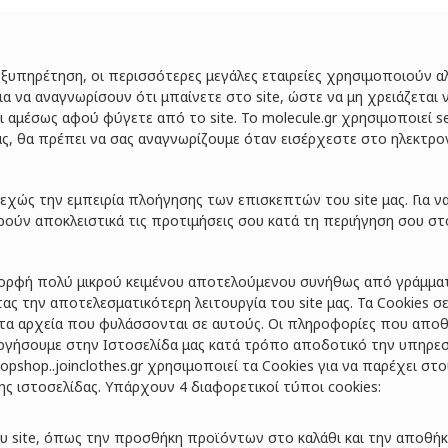
πηρέτηση, οι περισσότερες μεγάλες εταιρείες χρησιμοποιούν αλ
ια να αναγνωρίσουν ότι μπαίνετε στο site, ώστε να μη χρειάζεται 
αμέσως αφού φύγετε από το site. Το molecule.gr χρησιμοποιεί ses
ας, θα πρέπει να σας αναγνωρίζουμε όταν εισέρχεστε στο ηλεκτρο
εχώς την εμπειρία πλοήγησης των επισκεπτών του site μας. Για ν
ύν αποκλειστικά τις προτιμήσεις σου κατά τη περιήγηση σου στο 
ν μορφή πολύ μικρού κειμένου αποτελούμενου συνήθως από γράμμα
ντας την αποτελεσματικότερη λειτουργία του site μας. Τα Cookies
τα αρχεία που φυλάσσονται σε αυτούς. Οι πληροφορίες που αποθ
υργήσουμε στην Ιστοσελίδα μας κατά τρόπο αποδοτικό την υπηρε
shop..joinclothes.gr χρησιμοποιεί τα Cookies για να παρέχει στ
ς ιστοσελίδας. Υπάρχουν 4 διαφορετικοί τύποι cookies:
υ site, όπως την προσθήκη προϊόντων στο καλάθι και την αποθήκε