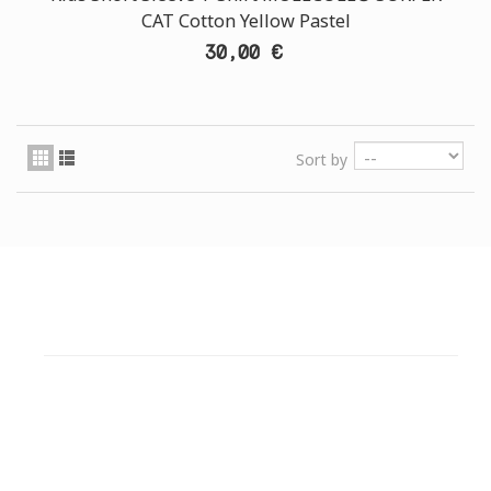
CAT Cotton Yellow Pastel
30,00 €
Sort by
ΕΞΥΠΗΡΕΤΗΣΗ ΠΕΛΑΤΩΝ
ΧΡΕΙΑΖΕΣΤΕ ΒΟΗΘΕΙΑ?
Χρειάζεστε βοήθεια ή να παραγγείλετε μέσω
τηλεφώνου; Μην ανησυχείτε, καλέστε μας τώρα στα
παρακάτω τηλέφωνα: