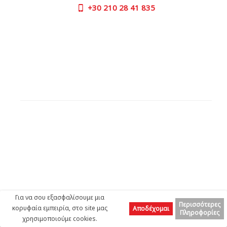
+30
210 28 41 835
ΩΡΕΣ ΕΞΥΠΗΡΕΤΗΣΗΣ:
ΔΕΥ - ΠΑΡ | 09:00 πμ - 17:00 μμ
ΕΠΙΚΟΙΝΩΝΙΑ
OUTLET STORE
ΔΙΕΥΘΥΝΣΗ:
Πάρου 26, 144 52 Μεταμόρφωση Αττική
GOOGLE MAPS
ΤΗΛΕΦΩΝΟ ΕΠΙΚΟΙΝΩΝΙΑΣ:
+30
210 28 41 835
ΩΡΑΡΙΟ ΛΕΙΤΟΥΡΓΙΑΣ:
Για να σου εξασφαλίσουμε μια
ΔΕΥ| 09.00 πμ - 17.00 μμ
Περισσότερες
κορυφαία εμπειρία, στο site μας
Αποδέχομαι
ΤΡΙ | 09.00 πμ - 17.00 μμ
Πληροφορίες
χρησιμοποιούμε cookies.
Top
ΤΕΤ| 09.00 πμ - 17.00 μμ