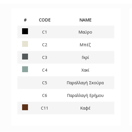
#
CODE
NAME
C1
Μαύρο
C2
Μπέζ
C3
Γκρί
C4
Χακί
C5
Παραλλαγή Σκούρα
C6
Παραλλαγή Ερήμου
C11
Καφέ