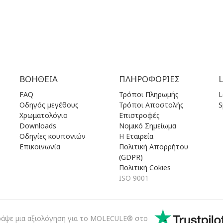
ΒΟΉΘΕΙΑ
ΠΛΗΡΟΦΟΡΊΕΣ
FAQ
Τρόποι Πληρωμής
L
Οδηγός μεγέθους
Τρόποι Αποστολής
S
Χρωματολόγιο
Επιστροφές
Downloads
Νομικό Σημείωμα
Οδηγίες κουπονιών
Η Εταιρεία
Επικοινωνία
Πολιτική Απορρήτου
(GDPR)
Πολιτική Cokies
ISO 9001
ράψε μια αξιολόγηση για το MOLECULE® στο