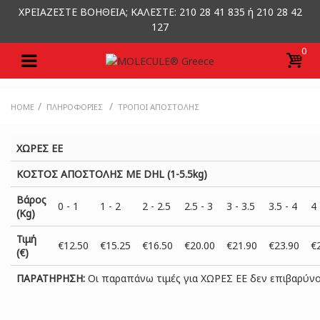
ΧΡΕΙΑΖΕΣΤΕ ΒΟΗΘΕΙΑ; ΚΑΛΕΣΤΕ: 210 28 41 835 ή 210 28 42
127
0
/
/
HOME
ΠΛΗΡΟΦΟΡΊΕΣ
ΤΡΌΠΟΙ ΑΠΟΣΤΟΛΉΣ
ΧΩΡΕΣ ΕΕ
ΚΟΣΤΟΣ ΑΠΟΣΤΟΛΗΣ ΜΕ DHL (1-5.5kg)
Βάρος
0 - 1
1 - 2
2 - 2.5
2.5 - 3
3 - 3.5
3.5 - 4
4 
(Kg)
Τιμή
€12.50
€15.25
€16.50
€20.00
€21.90
€23.90
€
(€)
ΠΑΡΑΤΗΡΗΣΗ:
Oι παραπάνω τιμές για ΧΩΡΕΣ ΕΕ δεν επιβαρύν