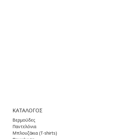
ΤΗΛΕΦΩΝΟ ΕΠΙΚΟΙΝΩΝΙΑΣ:
+30 210 36 14 424
ΩΡΑΡΙΟ ΛΕΙΤΟΥΡΓΙΑΣ:
ΔΕΥ | 10.00 πμ - 22.00 μμ
ΤΡΙ | 10.00 πμ - 22.00 μμ
ΤΕΤ | 10.00 πμ - 22.00 μμ
ΠΕΜ | 10.00 πμ - 22.00 μμ
ΠΑΡ | 10.00 πμ - 22.00 μμ
ΣΑΒ | 10.00 πμ - 22.00 μμ
ΚΥΡ | 11.00 πμ - 19.00 μμ
ΚΑΤΆΛΟΓΟΣ
Βερμούδες
Παντελόνια
Μπλουζάκια (T-shirts)