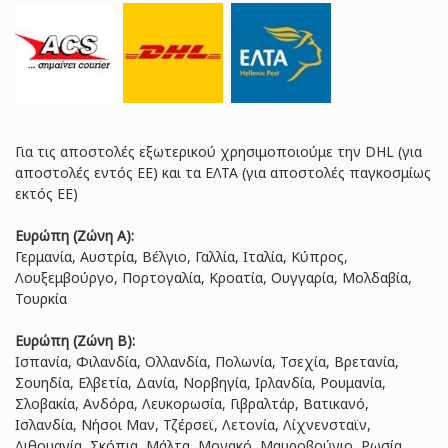
Για τις αποστολές εξωτερικού χρησιμοποιούμε την DHL (για
αποστολές εντός ΕΕ) και τα ΕΛΤΑ (για αποστολές παγκοσμίως
εκτός ΕΕ)
Ευρώπη (Ζώνη Α):
Γερμανία, Αυστρία, Βέλγιο, Γαλλία, Ιταλία, Κύπρος,
Λουξεμβούργο, Πορτογαλία, Κροατία, Ουγγαρία, Μολδαβία,
Τουρκία
Ευρώπη (Ζώνη B):
Ισπανία, Φιλανδία, Ολλανδία, Πολωνία, Τσεχία, Βρετανία,
Σουηδία, Ελβετία, Δανία, Νορβηγία, Ιρλανδία, Ρουμανία,
Σλοβακία, Ανδόρα, Λευκορωσία, Γιβραλτάρ, Βατικανό,
Ισλανδία, Νήσοι Μαν, Τζέρσεϊ, Λετονία, Λίχνενσταϊν,
Λιθουανία, Σκόπια, Μάλτα, Μονακό, Μαυροβούνιο, Ρωσία,