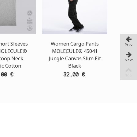
hort Sleeves
Women Cargo Pants
Ca
Prev
 MOLECULE®
MOLECULE® 45041
MOLEC
Scoop Neck
Jungle Canvas Slim Fit
Band
Next
ic Cotton
Black
Sli
,00 €
32,00 €
Top
TORE