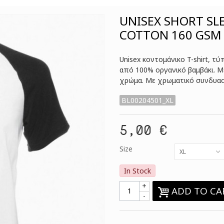
UNISEX SHORT SLE
COTTON 160 GSM 
Unisex κοντομάνικο T-shirt, τ
από 100% οργανικό βαμβάκι. Μ
χρώμα. Με χρωματικό συνδυασ
BL00204501_XL
5,00 €
Size
XL
In Stock
+
ADD TO CA
-