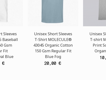
t Sleeves
Unisex Short Sleeves
Unisex S
5 Baseball
T-Shirt MOLECULE®
T-shirt
60 Gsm
43045 Organic Cotton
Print 
r Fit
150 Gsm Regular Fit
Organ
al Blue
Blue Fog
10
 €
20,00 €
T STORE
ATHENS DOWNTOWN S