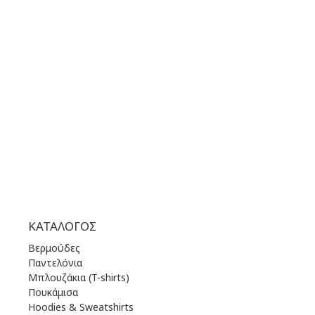
+30 210 36 14 424
ΩΡΑΡΙΟ ΛΕΙΤΟΥΡΓΙΑΣ:
ΔΕΥ | 10.00 πμ - 22.00 μμ
ΤΡΙ | 10.00 πμ - 22.00 μμ
ΤΕΤ | 10.00 πμ - 22.00 μμ
ΠΕΜ | 10.00 πμ - 22.00 μμ
ΠΑΡ | 10.00 πμ - 22.00 μμ
ΣΑΒ | 10.00 πμ - 22.00 μμ
ΚΥΡ | 11.00 πμ - 19.00 μμ
ΚΑΤΆΛΟΓΟΣ
Βερμούδες
Παντελόνια
Μπλουζάκια (T-shirts)
Πουκάμισα
Hoodies & Sweatshirts