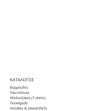
+30 210 36 14 424
ΩΡΑΡΙΟ ΛΕΙΤΟΥΡΓΙΑΣ:
ΔΕΥ | 10.00 πμ - 22.00 μμ
ΤΡΙ | 10.00 πμ - 22.00 μμ
ΤΕΤ | 10.00 πμ - 22.00 μμ
ΠΕΜ | 10.00 πμ - 22.00 μμ
ΠΑΡ | 10.00 πμ - 22.00 μμ
ΣΑΒ | 10.00 πμ - 22.00 μμ
ΚΥΡ | 11.00 πμ - 19.00 μμ
ΚΑΤΆΛΟΓΟΣ
Βερμούδες
Παντελόνια
Μπλουζάκια (T-shirts)
Πουκάμισα
Hoodies & Sweatshirts