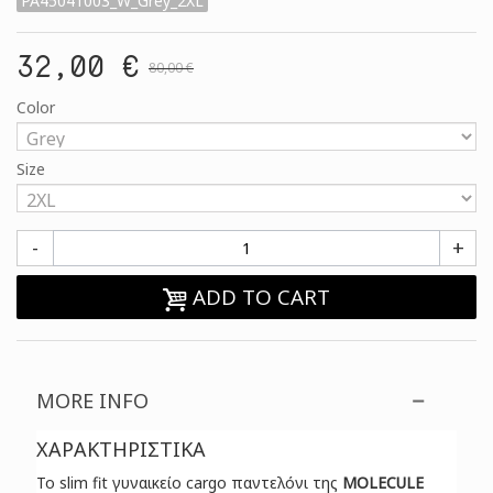
PA45041003_W_Grey_2XL
32,00 €
80,00 €
Color
Size
-
+
ADD TO CART
MORE INFO
ΧΑΡΑΚΤΗΡΙΣΤΙΚΑ
Το slim fit γυναικείο cargo παντελόνι της
MOLECULE