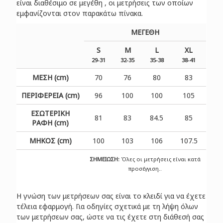
είναι διαθέσιμο σε μεγέθη
, οι μετρήσεις των οποίων
εμφανίζονται στον παρακάτω πίνακα.
ΜΕΓΕΘΗ
S
M
L
XL
29-31
32-35
35-38
38-41
ΜΕΣΗ (cm)
70
76
80
83
ΠΕΡΙΦΕΡΕΙΑ (cm)
96
100
100
105
ΕΣΩΤΕΡΙΚΗ
81
83
84.5
85
ΡΑΦΗ (cm)
ΜΗΚΟΣ (cm)
100
103
106
107.5
ΣΗΜΕΙΩΣΗ:
Όλες οι μετρήσεις είναι κατά
προσέγγιση..
Η γνώση των μετρήσεων σας είναι το κλειδί για να έχετε
τέλεια εφαρμογή. Για οδηγίες σχετικά με τη λήψη όλων
των μετρήσεων σας, ώστε να τις έχετε στη διάθεσή σας