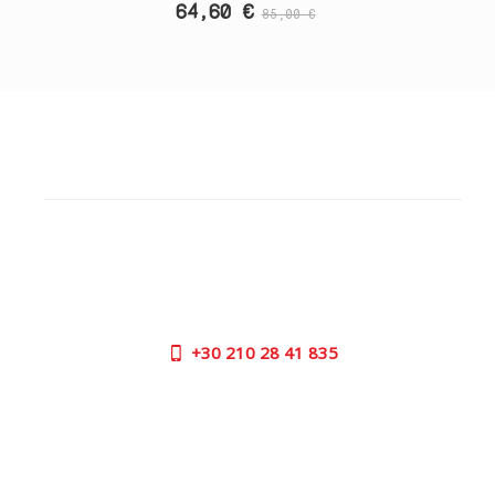
64,60 €
85,00 €
ΕΞΥΠΗΡΕΤΗΣΗ ΠΕΛΑΤΩΝ
ΧΡΕΙΑΖΕΣΤΕ ΒΟΗΘΕΙΑ?
Χρειάζεστε βοήθεια ή να παραγγείλετε μέσω
τηλεφώνου; Μην ανησυχείτε, καλέστε μας τώρα στα
παρακάτω τηλέφωνα:
+30
210 28 41 835
ΩΡΕΣ ΕΞΥΠΗΡΕΤΗΣΗΣ:
ΔΕΥ - ΠΑΡ | 09:00 πμ - 17:00 μμ
ΕΠΙΚΟΙΝΩΝΙΑ