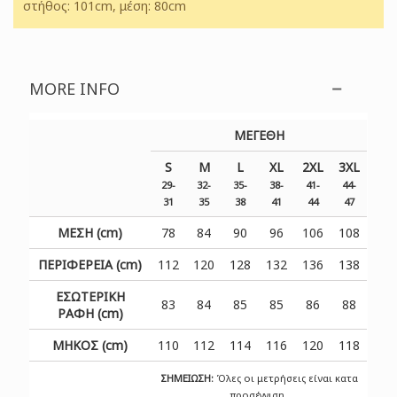
στήθος: 101cm, μέση: 80cm
MORE INFO
ΜΕΓΕΘΗ
S
M
L
XL
2XL
3XL
29-
32-
35-
38-
41-
44-
31
35
38
41
44
47
ΜΕΣΗ (cm)
78
84
90
96
106
108
ΠΕΡΙΦΕΡΕΙΑ (cm)
112
120
128
132
136
138
ΕΣΩΤΕΡΙΚΗ
83
84
85
85
86
88
ΡΑΦΗ (cm)
ΜΗΚΟΣ (cm)
110
112
114
116
120
118
ΣΗΜΕΙΩΣΗ:
Όλες οι μετρήσεις είναι κατα
προσέγγιση.