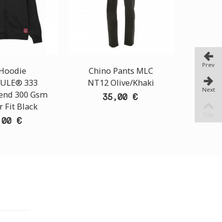
Prev
 Hoodie
Chino Pants MLC
S
ULE® 333
NT12 Olive/Khaki
MOL
Next
lend 300 Gsm
Cotton
35,00 €
 Fit Black
Top
,00 €
TORE