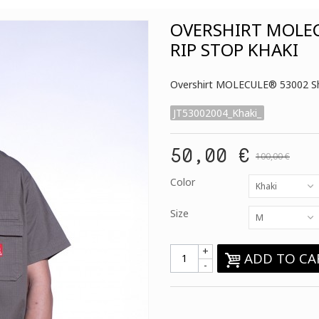
OVERSHIRT MOLEC
RIP STOP KHAKI
Overshirt MOLECULE® 53002 Sho
JT53002004_Khaki_
50,00 €
100,00 €
Color
Khaki
Size
M
+
ADD TO CA
-