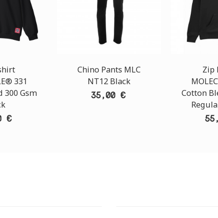
hirt
Chino Pants MLC
Zip
E® 331
NT12 Black
MOLEC
d 300 Gsm
Cotton B
35,00 €
ck
Regular
0 €
55
T STORE
ATHENS DOWNTOWN S