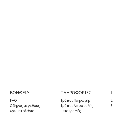
28 41 835
+30 210 36 14 424
ΛΕΙΤΟΥΡΓΙΑΣ:
ΩΡΑΡΙΟ ΛΕΙΤΟΥΡΓΙΑΣ:
00 πμ - 17.00 μμ
ΔΕΥ | 10.00 πμ - 22.00 μμ
00 πμ - 17.00 μμ
ΤΡΙ | 10.00 πμ - 22.00 μμ
00 πμ - 17.00 μμ
ΤΕΤ | 10.00 πμ - 22.00 μμ
.00 πμ - 17.00 μμ
ΠΕΜ | 10.00 πμ - 22.00 μμ
.00 πμ - 17.00 μμ
ΠΑΡ | 10.00 πμ - 22.00 μμ
00 πμ - 17.00 μμ
ΣΑΒ | 10.00 πμ - 22.00 μμ
ειστά
ΚΥΡ | 11.00 πμ - 19.00 μμ
ΒΟΉΘΕΙΑ
ΠΛΗΡΟΦΟΡΊΕΣ
FAQ
Τρόποι Πληρωμής
L
Οδηγός μεγέθους
Τρόποι Αποστολής
S
Χρωματολόγιο
Επιστροφές