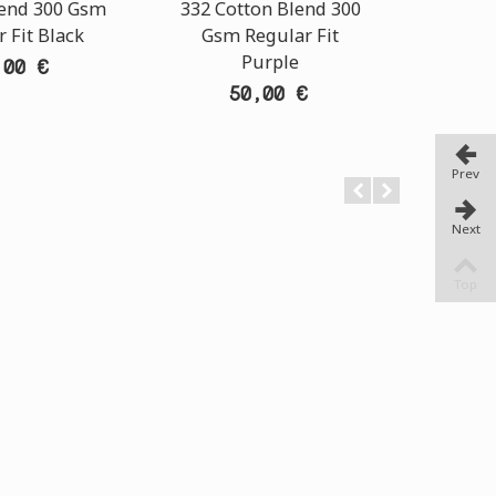
lend 300 Gsm
332 Cotton Blend 300
Rib Sl
 Fit Black
Gsm Regular Fit
Purple
,00 €
50,00 €
Prev
Next
Top