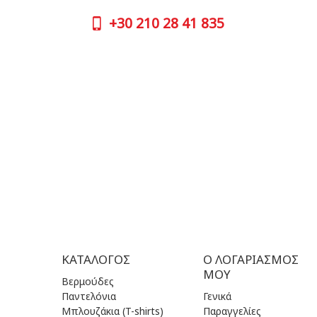
+30
210 
+30
210 28 41 835
ΩΡΑΡΙΟ 
ΔΕΥ| 09.
ΩΡΕΣ ΕΞΥΠΗΡΕΤΗΣΗΣ:
ΤΡΙ | 09.
ΔΕΥ - ΠΑΡ | 09:00 πμ - 17:00 μμ
ΤΕΤ| 09.
ΠΕΜ | 09
ΕΠΙΚΟΙΝΩΝΙΑ
ΠΑΡ | 09
ΣΑΒ| 09.
ΚΥΡ | Κλ
ΚΑΤΆΛΟΓΟΣ
Ο ΛΟΓΑΡΙΑΣΜΌΣ
ΜΟΥ
Βερμούδες
Παντελόνια
Γενικά
Μπλουζάκια (T-shirts)
Παραγγελίες