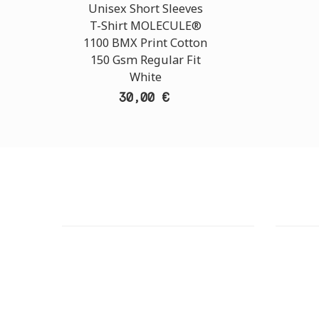
Unisex Short Sleeves
T-Shirt MOLECULE®
1100 BMX Print Cotton
150 Gsm Regular Fit
White
30,00 €
ΕΞΥΠΗΡΕΤΗΣΗ ΠΕΛΑΤΩΝ
OUTLE
ΧΡΕΙΑΖΕΣΤΕ ΒΟΗΘΕΙΑ?
ΔΙΕΥΘΥΝ
Χρειάζεστε βοήθεια ή να παραγγείλετε
Πάρου 2
μέσω τηλεφώνου; Μην ανησυχείτε,
GOOGLE
καλέστε μας τώρα στα παρακάτω
τηλέφωνα:
ΤΗΛΕΦΩ