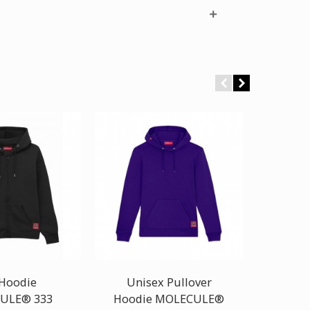
 Hoodie
Unisex Pullover
Joggi
ULE® 333
Hoodie MOLECULE®
Cotto