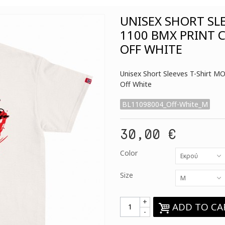
UNISEX SHORT SL
1100 BMX PRINT 
OFF WHITE
Unisex Short Sleeves T-Shirt 
Off White
BL11098004_Off-White_M
30,00 €
Color
Εκρού
Size
M
+
ADD TO CA
-