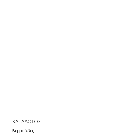
GOOGLE MAPS
ΤΗΛΕΦΩΝΟ ΕΠΙΚΟΙΝΩΝΙΑΣ:
+30 210 36 14 424
ΩΡΑΡΙΟ ΛΕΙΤΟΥΡΓΙΑΣ:
ΔΕΥ | 10.00 πμ - 22.00 μμ
ΤΡΙ | 10.00 πμ - 22.00 μμ
ΤΕΤ | 10.00 πμ - 22.00 μμ
ΠΕΜ | 10.00 πμ - 22.00 μμ
ΠΑΡ | 10.00 πμ - 22.00 μμ
ΣΑΒ | 10.00 πμ - 22.00 μμ
ΚΥΡ | 11.00 πμ - 19.00 μμ
ΚΑΤΆΛΟΓΟΣ
Βερμούδες