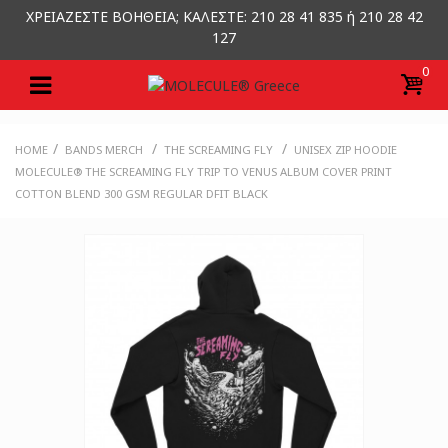
ΧΡΕΙΑΖΕΣΤΕ ΒΟΗΘΕΙΑ; ΚΑΛΕΣΤΕ: 210 28 41 835 ή 210 28 42
127
0
/
/
/
HOME
BANDS MERCH
THE SCREAMING FLY
UNISEX ZIP HOODIE
MOLECULE® THE SCREAMING FLY TRIP TO VENUS ALBUM COVER PRINT
COTTON BLEND 300 GSM REGULAR DFIT BLACK