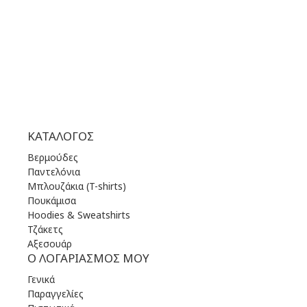
ΠΕΜ | 10.00 πμ - 22.00 μμ
ΠΑΡ | 10.00 πμ - 22.00 μμ
ΣΑΒ | 10.00 πμ - 22.00 μμ
ΚΥΡ | 11.00 πμ - 19.00 μμ
ΚΑΤΆΛΟΓΟΣ
Βερμούδες
Παντελόνια
Μπλουζάκια (T-shirts)
Πουκάμισα
Hoodies & Sweatshirts
Τζάκετς
Αξεσουάρ
Ο ΛΟΓΑΡΙΑΣΜΌΣ ΜΟΥ
Γενικά
Παραγγελίες