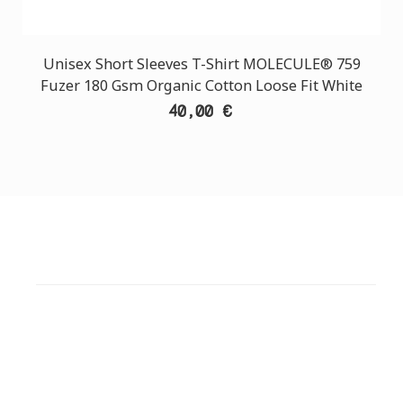
Unisex Short Sleeves T-Shirt MOLECULE® 759
Fuzer 180 Gsm Organic Cotton Loose Fit White
40,00 €
ΕΞΥΠΗΡΕΤΗΣΗ ΠΕΛΑΤΩΝ
ΧΡΕΙΑΖΕΣΤΕ ΒΟΗΘΕΙΑ?
Χρειάζεστε βοήθεια ή να παραγγείλετε μέσω
τηλεφώνου; Μην ανησυχείτε, καλέστε μας τώρα στα
παρακάτω τηλέφωνα: