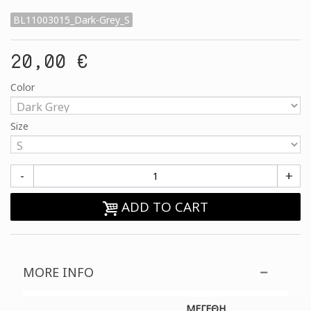
BL11003015_Dark-Grey_S
20,00 €
Color
Size
-
+
ADD TO CART
MORE INFO
ΜΕΓΕΘΗ