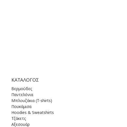
ΔΕΥ | 10.00 πμ - 22.00 μμ
ΤΡΙ | 10.00 πμ - 22.00 μμ
ΤΕΤ | 10.00 πμ - 22.00 μμ
ΠΕΜ | 10.00 πμ - 22.00 μμ
ΠΑΡ | 10.00 πμ - 22.00 μμ
ΣΑΒ | 10.00 πμ - 22.00 μμ
ΚΥΡ | 11.00 πμ - 19.00 μμ
ΚΑΤΆΛΟΓΟΣ
Βερμούδες
Παντελόνια
Μπλουζάκια (T-shirts)
Πουκάμισα
Hoodies & Sweatshirts
Τζάκετς
Αξεσουάρ