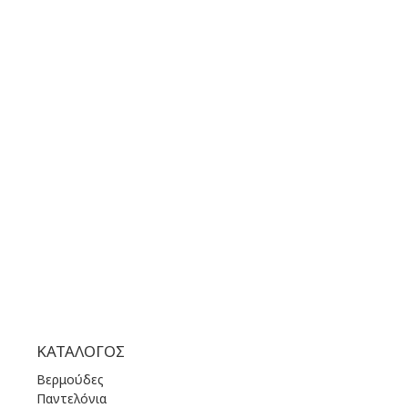
GOOGLE MAPS
ΤΗΛΕΦΩΝΟ ΕΠΙΚΟΙΝΩΝΙΑΣ:
+30 210 36 14 424
ΩΡΑΡΙΟ ΛΕΙΤΟΥΡΓΙΑΣ:
ΔΕΥ | 10.00 πμ - 22.00 μμ
ΤΡΙ | 10.00 πμ - 22.00 μμ
ΤΕΤ | 10.00 πμ - 22.00 μμ
ΠΕΜ | 10.00 πμ - 22.00 μμ
ΠΑΡ | 10.00 πμ - 22.00 μμ
ΣΑΒ | 10.00 πμ - 22.00 μμ
ΚΥΡ | 11.00 πμ - 19.00 μμ
ΚΑΤΆΛΟΓΟΣ
Βερμούδες
Παντελόνια