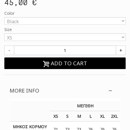
45,00 €
Color
Size
-
+
ADD TO CART
MORE INFO
ΜΕΓΕΘΗ
XS
S
M
L
XL
2XL
ΜΗΚΟΣ ΚΟΡΜΟΥ
71
73
73
76
76
76