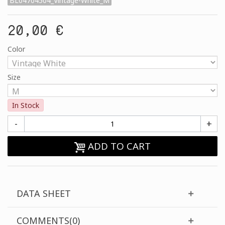
BL04704504_Vintage-White_M
20,00 €
Color
Size
In Stock
-
+
ADD TO CART
DATA SHEET
COMMENTS(0)