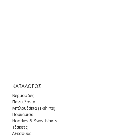
ΩΡΑΡΙΟ ΛΕΙΤΟΥΡΓΙΑΣ:
ΔΕΥ | 10.00 πμ - 22.00 μμ
ΤΡΙ | 10.00 πμ - 22.00 μμ
ΤΕΤ | 10.00 πμ - 22.00 μμ
ΠΕΜ | 10.00 πμ - 22.00 μμ
ΠΑΡ | 10.00 πμ - 22.00 μμ
ΣΑΒ | 10.00 πμ - 22.00 μμ
ΚΥΡ | 11.00 πμ - 19.00 μμ
ΚΑΤΆΛΟΓΟΣ
Βερμούδες
Παντελόνια
Μπλουζάκια (T-shirts)
Πουκάμισα
Hoodies & Sweatshirts
Τζάκετς
Αξεσουάρ