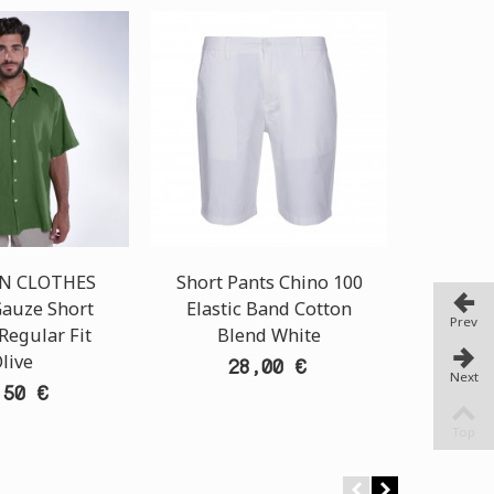
OIN CLOTHES
Short Pants Chino 100
Short 
Gauze Short
Elastic Band Cotton
Prev
Regular Fit
Blend White
live
28,00 €
Next
,50 €
Top