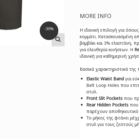
MORE INFO
-30%
Η ιδανική επιλογή για όσου
κομμάτι. Κατασκευασμένη α
βαμβάκι και 3% ελαστάνη, π
για ελευθερία κινήσεων. Η
Re
ιδανική για καθημερινή χρήσ
Βασικά χαρακτηριστικά της 
Elastic Waist Band
για εύ
Belt Loop Holes που επι
στυλ.
Front Slit Pockets
που πρ
Rear Hidden Pockets
που 
παρέχουν αποθηκευτικό
Το μήκος της φτάνει μέχ
στυλ για τους ζεστούς μή