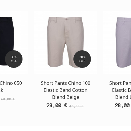
30%
30%
OFF
OFF
 Chino 050
Short Pants Chino 100
Short Pan
ck
Elastic Band Cotton
Elastic 
Blend Beige
Blend 
40,00 €
28,00 €
28,00
40,00 €