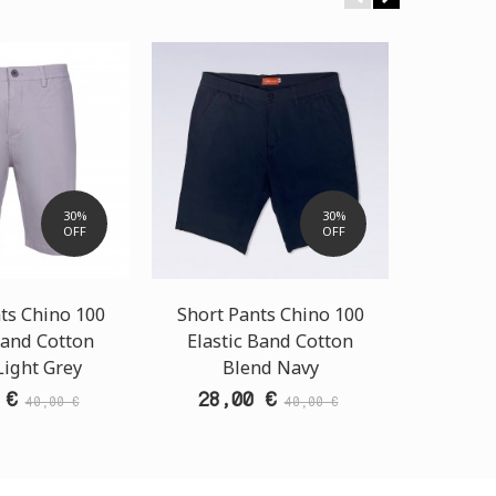
30%
30%
OFF
OFF
ts Chino 100
Short Pants Chino 100
Short 
Band Cotton
Elastic Band Cotton
Light Grey
Blend Navy
28,
 €
28,00 €
40,00 €
40,00 €