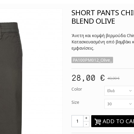
SHORT PANTS CHI
BLEND OLIVE
Άνετη και κομψή βερμούδα Chin
Κατασκευασμένη από βαμβάκι κα
εμφανίσεις.
PA100PM012_Olive_
28,00 €
40,00 €
Color
Ελιά
Size
30
+
ADD TO CA
-