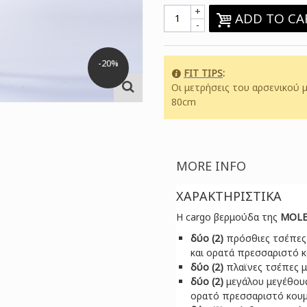
+
ADD TO CA
-
-20%
FIT TIPS
:
Οι μετρήσεις του αρσενικού μ
80cm
MORE INFO
ΧΑΡΑΚΤΗΡΙΣΤΙΚΑ
H cargo βερμούδα της
MOLE
δύο (2)
πρόσθιες τσέπες 
και ορατά πρεσσαριστό κ
δύο (2)
πλαϊνες τσέπες μ
δύο (2)
μεγάλου μεγέθους
ορατό πρεσσαριστό κουμπ