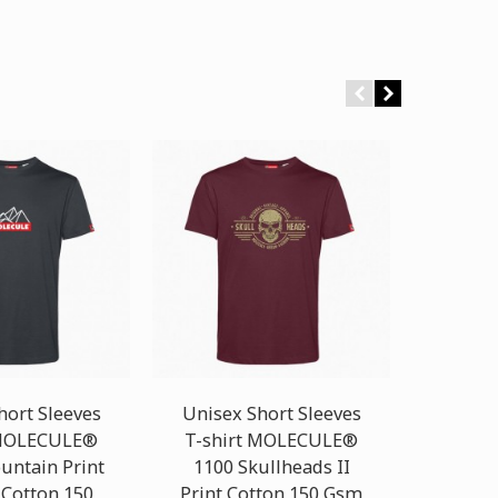
hort Sleeves
Unisex Short Sleeves
Ca
 MOLECULE®
T-shirt MOLECULE®
MOLEC
untain Print
1100 Skullheads II
Band
 Cotton 150
Print Cotton 150 Gsm
Sl