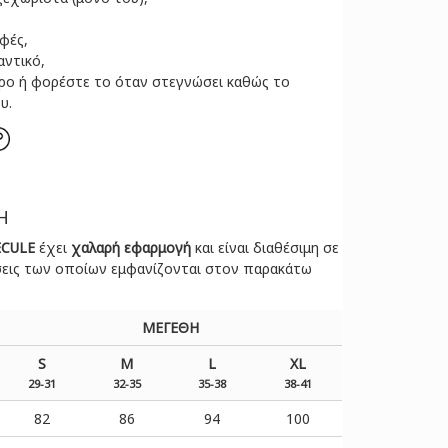
φές,
αντικό,
ερο ή φορέστε το όταν στεγνώσει καθώς το
υ.
Η
CULE
έχει
χαλαρή εφαρμογή
και είναι διαθέσιμη σε
ήσεις των οποίων εμφανίζονται στον παρακάτω
ΜΕΓΕΘΗ
S
M
L
XL
29-31
32-35
35-38
38-41
82
86
94
100