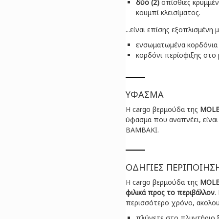
δύο (2)
οπίσθιες κρυμμέν
κουμπί κλεισίματος.
...είναι επίσης εξοπλισμένη μ
ενσωματωμένα κορδόνια 
κορδόνι περίσφιξης στo 
ΥΦΑΣΜΑ
H cargo βερμούδα της
MOLE
ύφασμα που αναπνέει, είναι
ΒΑΜΒΑΚΙ.
ΟΔΗΓΙΕΣ ΠΕΡΙΠΟΙΗΣ
H cargo βερμούδα της
MOLE
φιλικά προς το περιβάλλον
.
περισσότερο χρόνο, ακολου
πλύνετε στο πλυντήριο 