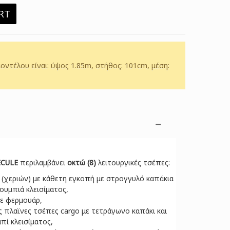
RT
οντέλου είναι: ύψος 1.85m, στήθος: 101cm, μέση:
CULE
περιλαμβάνει
οκτώ (8)
λειτουργικές τσέπες:
(χεριών) με κάθετη εγκοπή με στρογγυλό καπάκια
ουμπιά κλεισίματος,
ε φερμουάρ,
 πλαϊνες τσέπες cargo με τετράγωνο καπάκι και
ί κλεισίματος,