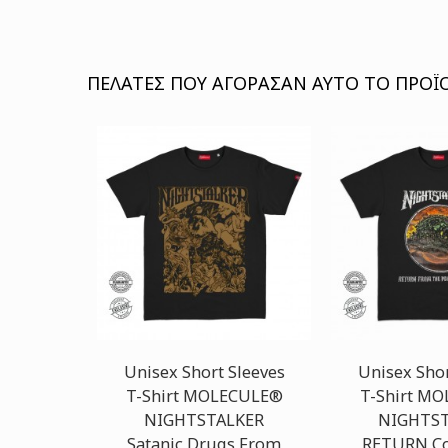
ΠΕΛΆΤΕΣ ΠΟΥ ΑΓΌΡΑΣΑΝ ΑΥΤΌ ΤΟ ΠΡΟΪΌ
Unisex Short Sleeves
Unisex Shor
T-Shirt MOLECULE®
T-Shirt M
NIGHTSTALKER
NIGHTST
Satanic Drugs From
RETURN Co