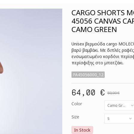
CARGO SHORTS M
45056 CANVAS CAP
CAMO GREEN
Unisex βερμούδα cargo MOLEC
βαρύ βαμβάκι. Με διπλές ραφές
ενσωματωμένο κορδόνι περίσφι
περίσφιξης στo μπατζάκι.
PA45056000_12
64,00 €
80,00 €
Color
Camo Green
Size
S
In Stock