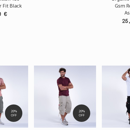
 Fit Black
Gsm Re
As
0 €
25
20%
20%
OFF
OFF