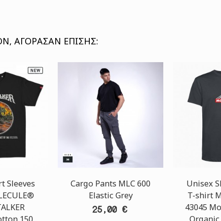
Ν, ΑΓΌΡΑΣΑΝ ΕΠΊΣΗΣ:
t Sleeves
Cargo Pants MLC 600
Unisex S
OLECULE®
Elastic Grey
T-shirt
ALKER
43045 Mo
25,00 €
tton 150
Organic