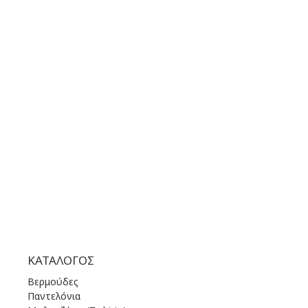
GOOGLE MAPS
ΤΗΛΕΦΩΝΟ ΕΠΙΚΟΙΝΩΝΙΑΣ:
+30 210 36 14 424
ΩΡΑΡΙΟ ΛΕΙΤΟΥΡΓΙΑΣ:
ΔΕΥ | 10.00 πμ - 22.00 μμ
ΤΡΙ | 10.00 πμ - 22.00 μμ
ΤΕΤ | 10.00 πμ - 22.00 μμ
ΠΕΜ | 10.00 πμ - 22.00 μμ
ΠΑΡ | 10.00 πμ - 22.00 μμ
ΣΑΒ | 10.00 πμ - 22.00 μμ
ΚΥΡ | 11.00 πμ - 19.00 μμ
ΚΑΤΆΛΟΓΟΣ
Βερμούδες
Παντελόνια