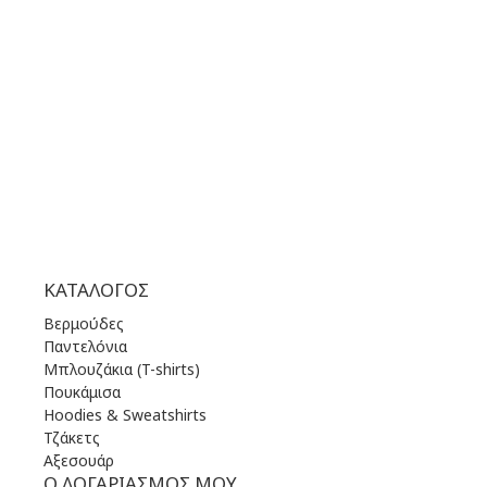
ΔΕΥ | 10.00 πμ - 22.00 μμ
ΤΡΙ | 10.00 πμ - 22.00 μμ
ΤΕΤ | 10.00 πμ - 22.00 μμ
ΠΕΜ | 10.00 πμ - 22.00 μμ
ΠΑΡ | 10.00 πμ - 22.00 μμ
ΣΑΒ | 10.00 πμ - 22.00 μμ
ΚΥΡ | 11.00 πμ - 19.00 μμ
ΚΑΤΆΛΟΓΟΣ
Βερμούδες
Παντελόνια
Μπλουζάκια (T-shirts)
Πουκάμισα
Hoodies & Sweatshirts
Τζάκετς
Αξεσουάρ
Ο ΛΟΓΑΡΙΑΣΜΌΣ ΜΟΥ