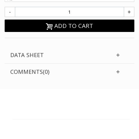
-
+
ADD TO CART
DATA SHEET
COMMENTS(0)
ΕΞΥΠΗΡΕΤΗΣΗ ΠΕΛΑΤΩΝ
ΧΡΕΙΑΖΕΣΤΕ ΒΟΗΘΕΙΑ?
Χρειάζεστε βοήθεια ή να παραγγείλετε μέσω