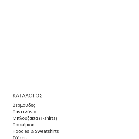
ΩΡΑΡΙΟ ΛΕΙΤΟΥΡΓΙΑΣ:
ΔΕΥ | 10.00 πμ - 22.00 μμ
ΤΡΙ | 10.00 πμ - 22.00 μμ
ΤΕΤ | 10.00 πμ - 22.00 μμ
ΠΕΜ | 10.00 πμ - 22.00 μμ
ΠΑΡ | 10.00 πμ - 22.00 μμ
ΣΑΒ | 10.00 πμ - 22.00 μμ
ΚΥΡ | 11.00 πμ - 19.00 μμ
ΚΑΤΆΛΟΓΟΣ
Βερμούδες
Παντελόνια
Μπλουζάκια (T-shirts)
Πουκάμισα
Hoodies & Sweatshirts
Τζάκετς