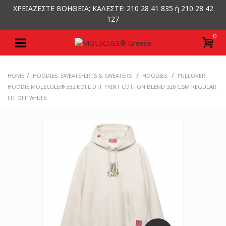
ΧΡΕΙΑΖΕΣΤΕ ΒΟΗΘΕΙΑ; ΚΑΛΕΣΤΕ: 210 28 41 835 ή 210 28 42
127
0
/
/
/
HOME
HOODIES, SWEATSHIRTS & SWEATERS
HOODIES
PULLOVER
HOODIE MOLECULE® 332 KOI II DTF PRINT COTTON BLEND 320 GSM REGULAR
FIT OFF WHITE