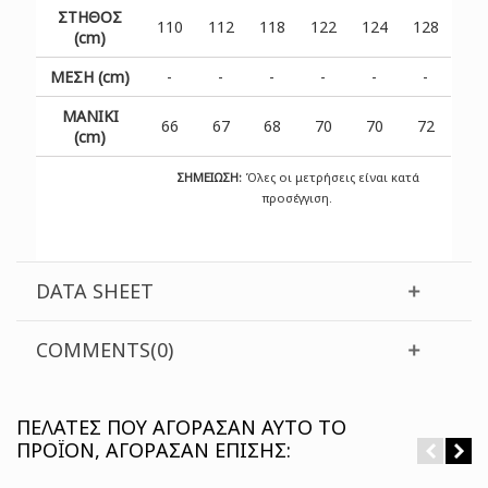
ΣΤΗΘΟΣ
110
112
118
122
124
128
(cm)
ΜΕΣΗ (cm)
-
-
-
-
-
-
ΜΑΝΙΚΙ
66
67
68
70
70
72
(cm)
ΣΗΜΕΙΩΣΗ:
Όλες οι μετρήσεις είναι κατά
προσέγγιση.
DATA SHEET
COMMENTS(0)
ΠΕΛΆΤΕΣ ΠΟΥ ΑΓΌΡΑΣΑΝ ΑΥΤΌ ΤΟ
ΠΡΟΪΌΝ, ΑΓΌΡΑΣΑΝ ΕΠΊΣΗΣ: