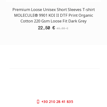
Premium Loose Unisex Short Sleeves T-shirt
MOLECULE® 9901 KOI II DTF Print Organic
Cotton 220 Gsm Loose Fit Dark Grey
22,50 €
45,00 €
ΕΞΥΠΗΡΕΤΗΣΗ ΠΕΛΑΤΩΝ
ΧΡΕΙΑΖΕΣΤΕ ΒΟΗΘΕΙΑ?
Χρειάζεστε βοήθεια ή να παραγγείλετε μέσω
τηλεφώνου; Μην ανησυχείτε, καλέστε μας τώρα στα
παρακάτω τηλέφωνα:
+30
210 28 41 835