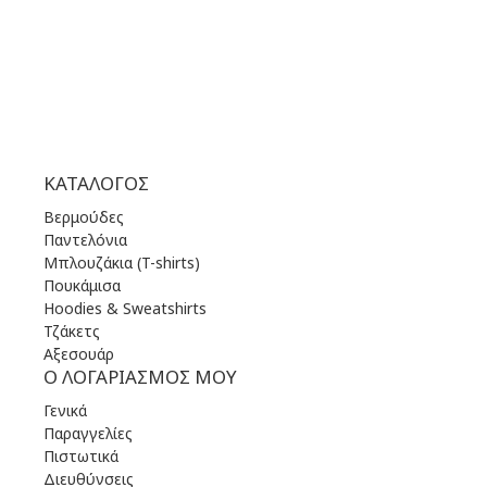
ΣΑΒ | 10.00 πμ - 22.00 μμ
ΚΥΡ | 11.00 πμ - 19.00 μμ
ΚΑΤΆΛΟΓΟΣ
Βερμούδες
Παντελόνια
Μπλουζάκια (T-shirts)
Πουκάμισα
Hoodies & Sweatshirts
Τζάκετς
Αξεσουάρ
Ο ΛΟΓΑΡΙΑΣΜΌΣ ΜΟΥ
Γενικά
Παραγγελίες
Πιστωτικά
Διευθύνσεις