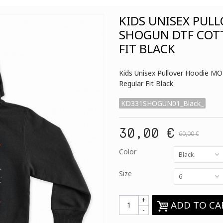
KIDS UNISEX PUL
SHOGUN DTF COT
FIT BLACK
Kids Unisex Pullover Hoodie
Regular Fit Black
KD331SHOGUN01_Black_
30,00 €
60,00 €
Color
Black
Size
6
+
ADD TO CA
-