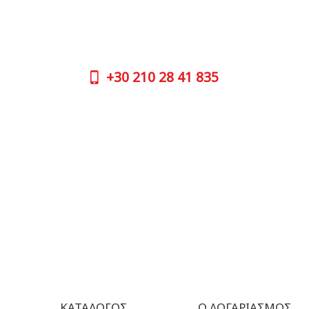
μέσω τηλεφώνου; Μην ανησυχείτε,
GOOGLE
καλέστε μας τώρα στα παρακάτω
τηλέφωνα:
ΤΗΛΕΦΩ
+30
210 
+30
210 28 41 835
ΩΡΑΡΙΟ 
ΔΕΥ| 09.
ΩΡΕΣ ΕΞΥΠΗΡΕΤΗΣΗΣ:
ΤΡΙ | 09.
ΔΕΥ - ΠΑΡ | 09:00 πμ - 17:00 μμ
ΤΕΤ| 09.
ΠΕΜ | 09
ΕΠΙΚΟΙΝΩΝΙΑ
ΠΑΡ | 09
ΣΑΒ| 09.
ΚΥΡ | Κλ
ΚΑΤΆΛΟΓΟΣ
Ο ΛΟΓΑΡΙΑΣΜΌΣ