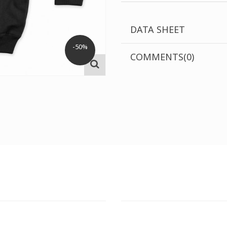
DATA SHEET
-50%
COMMENTS(0)
T STORE
ATHENS DOWNTOWN S
ΣΗ:
ΔΙΕΥΘΥΝΣΗ:
6, 144 52 Μεταμόρφωση Αττική
Πινδάρου 29., 10673 Κολωνάκι 