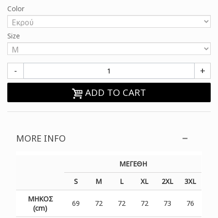
Color
Size
-
+
ADD TO CART
MORE INFO
ΜΕΓΕΘΗ
S
M
L
XL
2XL
3XL
ΜΗΚΟΣ
69
72
72
72
73
76
(cm)