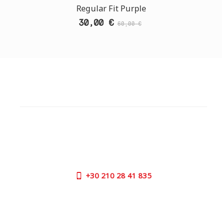
Regular Fit Purple
30,00 €
60,00 €
ΕΞΥΠΗΡΕΤΗΣΗ ΠΕΛΑΤΩΝ
ΧΡΕΙΑΖΕΣΤΕ ΒΟΗΘΕΙΑ?
Χρειάζεστε βοήθεια ή να παραγγείλετε μέσω
τηλεφώνου; Μην ανησυχείτε, καλέστε μας τώρα στα
παρακάτω τηλέφωνα:
+30
210 28 41 835
ΩΡΕΣ ΕΞΥΠΗΡΕΤΗΣΗΣ:
ΔΕΥ - ΠΑΡ | 09:00 πμ - 17:00 μμ