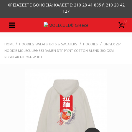
ΧΡΕΙΑΖΕΣΤΕ ΒΟΗΘΕΙΑ; ΚΑΛΕΣΤΕ: 210 28 41 835 ή 210 28 42
127
0
/
/
/
HOME
HOODIES, SWEATSHIRTS & SWEATERS
HOODIES
UNISEX ZIP
HOODIE MOLECULE® 333 RAMEN DTF PRINT COTTON BLEND 300 GSM
REGULAR FIT OFF WHITE