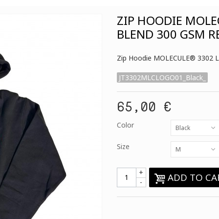
ZIP HOODIE MOLE
BLEND 300 GSM R
Zip Hoodie MOLECULE® 3302 LO
JT3302MLCLOGO01_Black_
65,00 €
Color
Black
Size
M
+
ADD TO CA
-