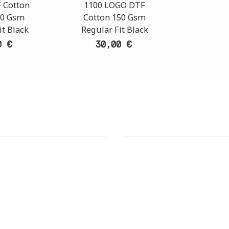
 Cotton
1100 LOGO DTF
00 Gsm
Cotton 150 Gsm
it Black
Regular Fit Black
0 €
30,00 €
T STORE
ATHENS DOWNTOWN S
ΣΗ:
ΔΙΕΥΘΥΝΣΗ:
6, 144 52 Μεταμόρφωση Αττική
Πινδάρου 29., 10673 Κολωνάκι 
 MAPS
GOOGLE MAPS
ΝΟ ΕΠΙΚΟΙΝΩΝΙΑΣ:
ΤΗΛΕΦΩΝΟ ΕΠΙΚΟΙΝΩΝΙΑΣ:
28 41 835
+30 210 36 14 424
ΛΕΙΤΟΥΡΓΙΑΣ:
ΩΡΑΡΙΟ ΛΕΙΤΟΥΡΓΙΑΣ: