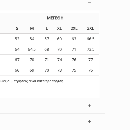
ΜΕΓΕΘΗ
S
M
L
XL
2XL
3XL
53
54
57
60
63
66.5
64
64.5
68
70
71
73.5
67
70
71
74
76
77
66
69
70
73
75
76
λες οι μετρήσεις είναι κατά προσέγγιση.