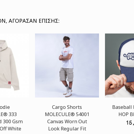
Ν, ΑΓΌΡΑΣΑΝ ΕΠΊΣΗΣ:
odie
Cargo Shorts
Baseball
E® 333
MOLECULE® 54001
HOP B
d 300 Gsm
Canvas Worn Out
15
 Off White
Look Regular Fit