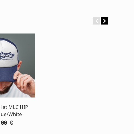
 Hat MLC HIP
lue/White
,00 €