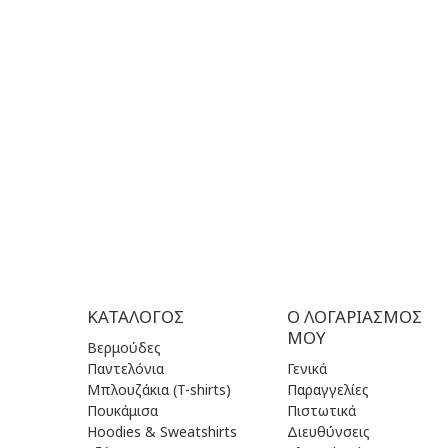
ΔΕΥ| 09.
ΩΡΕΣ ΕΞΥΠΗΡΕΤΗΣΗΣ:
ΤΡΙ | 09.
ΔΕΥ - ΠΑΡ | 09:00 πμ - 17:00 μμ
ΤΕΤ| 09.
ΠΕΜ | 09
ΕΠΙΚΟΙΝΩΝΙΑ
ΠΑΡ | 09
ΣΑΒ| 09.
ΚΥΡ | Κλ
ΚΑΤΆΛΟΓΟΣ
Ο ΛΟΓΑΡΙΑΣΜΌΣ
ΜΟΥ
Βερμούδες
Παντελόνια
Γενικά
Μπλουζάκια (T-shirts)
Παραγγελίες
Πουκάμισα
Πιστωτικά
Hoodies & Sweatshirts
Διευθύνσεις