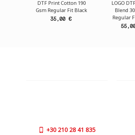
DTF Print Cotton 190
LOGO DTF
Gsm Regular Fit Black
Blend 3
Regular F
35,00 €
55,0
ΕΞΥΠΗΡΕΤΗΣΗ ΠΕΛΑΤΩΝ
OUTLE
ΧΡΕΙΑΖΕΣΤΕ ΒΟΗΘΕΙΑ?
ΔΙΕΥΘΥΝ
Χρειάζεστε βοήθεια ή να παραγγείλετε
Πάρου 2
μέσω τηλεφώνου; Μην ανησυχείτε,
GOOGLE
καλέστε μας τώρα στα παρακάτω
τηλέφωνα:
ΤΗΛΕΦΩ
+30
210 
+30
210 28 41 835
ΩΡΑΡΙΟ 