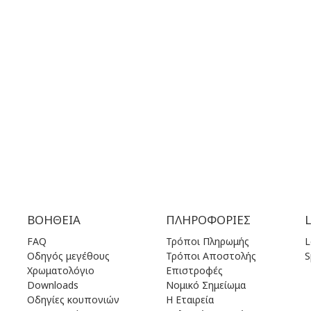
00 πμ - 17.00 μμ
ΔΕΥ | 10.00 πμ - 22.00 μμ
00 πμ - 17.00 μμ
ΤΡΙ | 10.00 πμ - 22.00 μμ
00 πμ - 17.00 μμ
ΤΕΤ | 10.00 πμ - 22.00 μμ
.00 πμ - 17.00 μμ
ΠΕΜ | 10.00 πμ - 22.00 μμ
.00 πμ - 17.00 μμ
ΠΑΡ | 10.00 πμ - 22.00 μμ
00 πμ - 17.00 μμ
ΣΑΒ | 10.00 πμ - 22.00 μμ
ειστά
ΚΥΡ | 11.00 πμ - 19.00 μμ
ΒΟΉΘΕΙΑ
ΠΛΗΡΟΦΟΡΊΕΣ
FAQ
Τρόποι Πληρωμής
L
Οδηγός μεγέθους
Τρόποι Αποστολής
S
Χρωματολόγιο
Επιστροφές
Downloads
Νομικό Σημείωμα
Οδηγίες κουπονιών
Η Εταιρεία