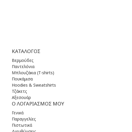
ΣΑΒ | 10.00 πμ - 22.00 μμ
ΚΥΡ | 11.00 πμ - 19.00 μμ
ΚΑΤΆΛΟΓΟΣ
Βερμούδες
Παντελόνια
Μπλουζάκια (T-shirts)
Πουκάμισα
Hoodies & Sweatshirts
Τζάκετς
Αξεσουάρ
Ο ΛΟΓΑΡΙΑΣΜΌΣ ΜΟΥ
Γενικά
Παραγγελίες
Πιστωτικά
Διευθύνσεις