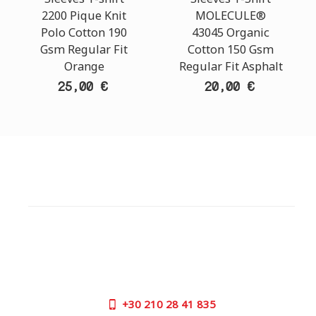
2200 Pique Knit
MOLECULE®
Polo Cotton 190
43045 Organic
Gsm Regular Fit
Cotton 150 Gsm
Orange
Regular Fit Asphalt
25,00 €
20,00 €
ΕΞΥΠΗΡΕΤΗΣΗ ΠΕΛΑΤΩΝ
ΧΡΕΙΑΖΕΣΤΕ ΒΟΗΘΕΙΑ?
Χρειάζεστε βοήθεια ή να παραγγείλετε μέσω
τηλεφώνου; Μην ανησυχείτε, καλέστε μας τώρα στα
παρακάτω τηλέφωνα:
+30
210 28 41 835