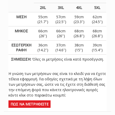
2XL
3XL
4XL
5XL
ΜΕΣΗ
55cm
57cm
59cm
62cm
(21.7")
(22.5")
(23.3")
(24.5")
ΜΗΚΟΣ
66cm
66cm
68cm
68cm
(26")
(26")
(26.8")
(26.8")
ΕΣΩΤΕΡΙΚΗ
36cm
37cm
38cm
39cm
ΡΑΦΗ
(14.2")
(14.6")
(15")
(15.4")
ΣΗΜΕΙΩΣΗ:
Όλες οι μετρήσεις είναι κατά προσέγγιση.
Η γνώση των μετρήσεων σας είναι το κλειδί για να έχετε
τέλεια εφαρμογή. Για οδηγίες σχετικά με τη λήψη όλων
των μετρήσεων σας, ώστε να τις έχετε στη διάθεσή σας
την επόμενη φορά που κάνετε ηλεκτρονικές αγορές
κάντε κλικ στο παρακάτω κουμπί:
ΠΩΣ ΝΑ ΜΕΤΡΗΘΕΙΤΕ