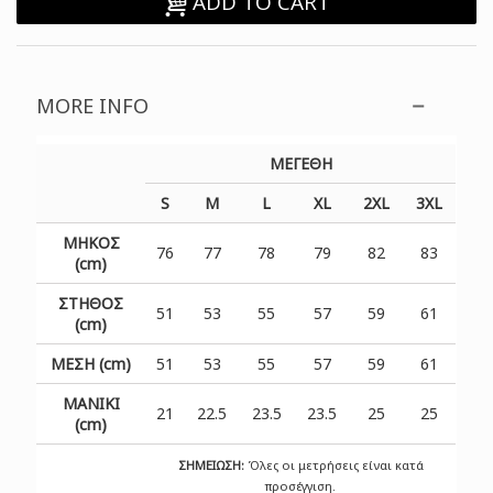
ADD TO CART
MORE INFO
ΜΕΓΕΘΗ
S
M
L
XL
2XL
3XL
ΜΗΚΟΣ
76
77
78
79
82
83
(cm)
ΣΤΗΘΟΣ
51
53
55
57
59
61
(cm)
ΜΕΣΗ (cm)
51
53
55
57
59
61
ΜΑΝΙΚΙ
21
22.5
23.5
23.5
25
25
(cm)
ΣΗΜΕΙΩΣΗ:
Όλες οι μετρήσεις είναι κατά
προσέγγιση.