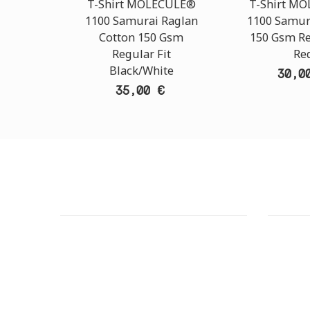
T-Shirt MOLECULE®
T-Shirt M
1100 Samurai Raglan
1100 Samur
Cotton 150 Gsm
150 Gsm Re
Regular Fit
Re
Black/White
30,0
35,00 €
ΕΞΥΠΗΡΕΤΗΣΗ ΠΕΛΑΤΩΝ
OUTLE
ΧΡΕΙΑΖΕΣΤΕ ΒΟΗΘΕΙΑ?
ΔΙΕΥΘΥΝ
Χρειάζεστε βοήθεια ή να παραγγείλετε
Πάρου 2
μέσω τηλεφώνου; Μην ανησυχείτε,
GOOGLE
καλέστε μας τώρα στα παρακάτω
τηλέφωνα:
ΤΗΛΕΦΩ