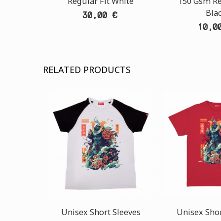
Regular Fit White
150 Gsm Re
Bla
30,00 €
10,0
RELATED PRODUCTS
Unisex Short Sleeves
Unisex Shor