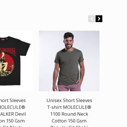
hort Sleeves
Unisex Short Sleeves
Unisex
 MOLECULE®
T-shirt MOLECULE®
T-Shi
ALKER Devil
1100 Round Neck
1100 To
ton 150 Gsm
Cotton 150 Gsm
Cot