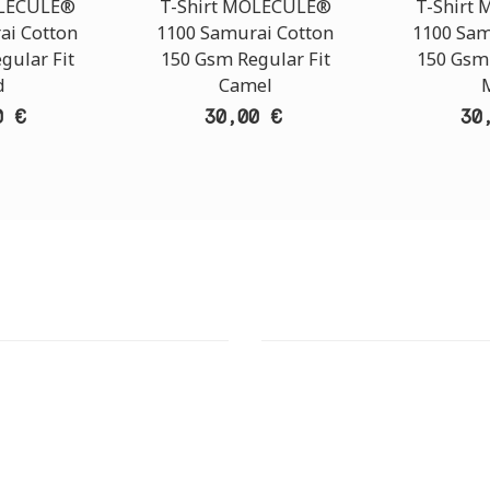
OLECULE®
T-Shirt MOLECULE®
T-Shirt
ai Cotton
1100 Samurai Cotton
1100 Sam
gular Fit
150 Gsm Regular Fit
150 Gsm 
d
Camel
0 €
30,00 €
30
T STORE
ATHENS DOWNTOWN S
ΣΗ:
ΔΙΕΥΘΥΝΣΗ:
6, 144 52 Μεταμόρφωση Αττική
Πινδάρου 29., 10673 Κολωνάκι 
 MAPS
GOOGLE MAPS
ΝΟ ΕΠΙΚΟΙΝΩΝΙΑΣ:
ΤΗΛΕΦΩΝΟ ΕΠΙΚΟΙΝΩΝΙΑΣ: