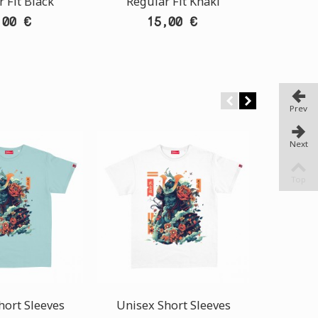
 Fit Black
Regular Fit Khaki
Regu
,00 €
15,00 €
Prev
Next
Top
hort Sleeves
Unisex Short Sleeves
Unisex