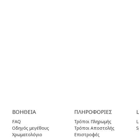
28 41 835
+30 210 36 14 424
ΛΕΙΤΟΥΡΓΙΑΣ:
ΩΡΑΡΙΟ ΛΕΙΤΟΥΡΓΙΑΣ:
00 πμ - 17.00 μμ
ΔΕΥ | 10.00 πμ - 22.00 μμ
00 πμ - 17.00 μμ
ΤΡΙ | 10.00 πμ - 22.00 μμ
00 πμ - 17.00 μμ
ΤΕΤ | 10.00 πμ - 22.00 μμ
.00 πμ - 17.00 μμ
ΠΕΜ | 10.00 πμ - 22.00 μμ
.00 πμ - 17.00 μμ
ΠΑΡ | 10.00 πμ - 22.00 μμ
00 πμ - 17.00 μμ
ΣΑΒ | 10.00 πμ - 22.00 μμ
ειστά
ΚΥΡ | 11.00 πμ - 19.00 μμ
ΒΟΉΘΕΙΑ
ΠΛΗΡΟΦΟΡΊΕΣ
FAQ
Τρόποι Πληρωμής
L
Οδηγός μεγέθους
Τρόποι Αποστολής
S
Χρωματολόγιο
Επιστροφές