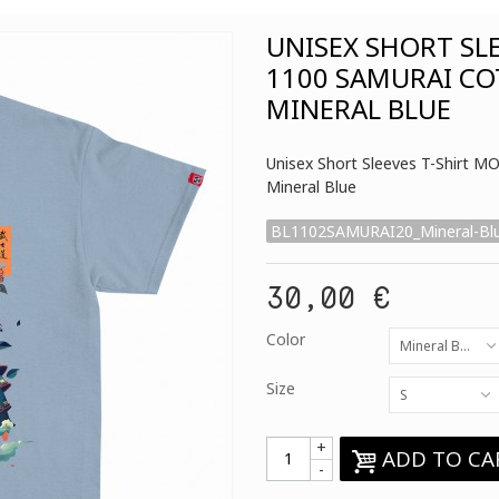
UNISEX SHORT SL
1100 SAMURAI CO
MINERAL BLUE
Unisex Short Sleeves T-Shirt 
Mineral Blue
BL1102SAMURAI20_Mineral-Bl
30,00 €
Color
Mineral Blue
Size
S
+
ADD TO CA
-