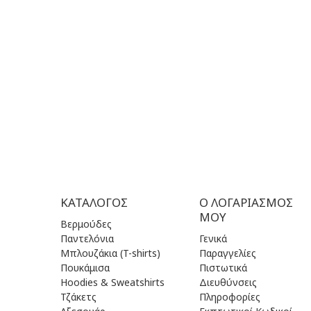
ΩΡΕΣ ΕΞΥΠΗΡΕΤΗΣΗΣ:
ΤΡΙ | 09.
ΔΕΥ - ΠΑΡ | 09:00 πμ - 17:00 μμ
ΤΕΤ| 09.
ΠΕΜ | 09
ΕΠΙΚΟΙΝΩΝΙΑ
ΠΑΡ | 09
ΣΑΒ| 09.
ΚΥΡ | Κλ
ΚΑΤΆΛΟΓΟΣ
Ο ΛΟΓΑΡΙΑΣΜΌΣ
ΜΟΥ
Βερμούδες
Παντελόνια
Γενικά
Μπλουζάκια (T-shirts)
Παραγγελίες
Πουκάμισα
Πιστωτικά
Hoodies & Sweatshirts
Διευθύνσεις
Τζάκετς
Πληροφορίες