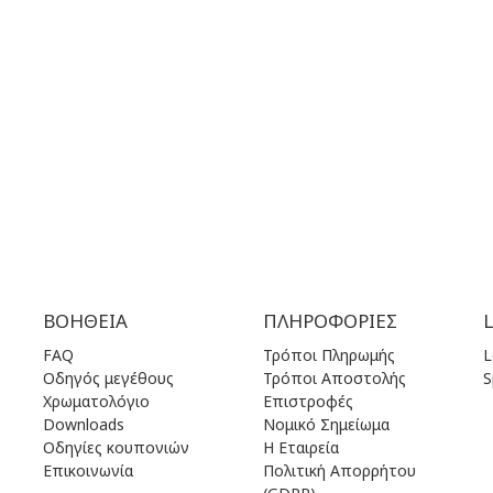
00 πμ - 17.00 μμ
ΤΡΙ | 10.00 πμ - 22.00 μμ
00 πμ - 17.00 μμ
ΤΕΤ | 10.00 πμ - 22.00 μμ
.00 πμ - 17.00 μμ
ΠΕΜ | 10.00 πμ - 22.00 μμ
.00 πμ - 17.00 μμ
ΠΑΡ | 10.00 πμ - 22.00 μμ
00 πμ - 17.00 μμ
ΣΑΒ | 10.00 πμ - 22.00 μμ
ειστά
ΚΥΡ | 11.00 πμ - 19.00 μμ
ΒΟΉΘΕΙΑ
ΠΛΗΡΟΦΟΡΊΕΣ
FAQ
Τρόποι Πληρωμής
L
Οδηγός μεγέθους
Τρόποι Αποστολής
S
Χρωματολόγιο
Επιστροφές
Downloads
Νομικό Σημείωμα
Οδηγίες κουπονιών
Η Εταιρεία
Επικοινωνία
Πολιτική Απορρήτου