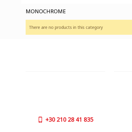
MONOCHROME
There are no products in this category
ΕΞΥΠΗΡΕΤΗΣΗ ΠΕΛΑΤΩΝ
OUTLE
ΧΡΕΙΑΖΕΣΤΕ ΒΟΗΘΕΙΑ?
ΔΙΕΥΘΥΝ
Χρειάζεστε βοήθεια ή να παραγγείλετε
Πάρου 2
μέσω τηλεφώνου; Μην ανησυχείτε,
GOOGLE
καλέστε μας τώρα στα παρακάτω
τηλέφωνα:
ΤΗΛΕΦΩ
+30
210 
+30
210 28 41 835
ΩΡΑΡΙΟ 
ΔΕΥ| 09.