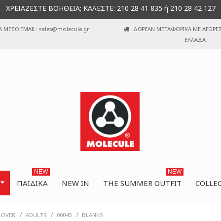
ΧΡΕΙΑΖΕΣΤΕ ΒΟΗΘΕΙΑ; ΚΑΛΕΣΤΕ: 210 28 41 835 ή 210 28 42 127
Α ΜΕΣΩ EMAIL: sales@molecule.gr
ΔΩΡΕΑΝ ΜΕΤΑΦΟΡΙΚΑ ΜΕ ΑΓΟΡΕΣ 
ΕΛΛΑΔΑ
NEW
NEW
ΠΑΙΔΙΚΆ
NEW IN
THE SUMMER OUTFIT
COLLE
/
/
/
LOVER
ADULTS
00043
BLANKS