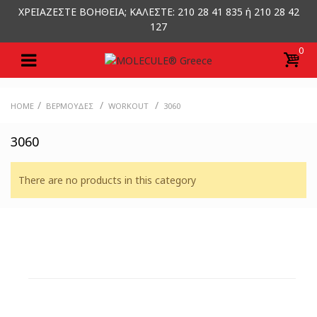
ΧΡΕΙΑΖΕΣΤΕ ΒΟΗΘΕΙΑ; ΚΑΛΕΣΤΕ: 210 28 41 835 ή 210 28 42
127
0
/
/
/
HOME
ΒΕΡΜΟΎΔΕΣ
WORKOUT
3060
3060
There are no products in this category
ΕΞΥΠΗΡΕΤΗΣΗ ΠΕΛΑΤΩΝ
ΧΡΕΙΑΖΕΣΤΕ ΒΟΗΘΕΙΑ?
Χρειάζεστε βοήθεια ή να παραγγείλετε μέσω